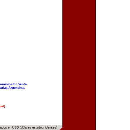
ominios En Venta
strias Argentinas
pal]
sados en USD (dólares estadounidenses)