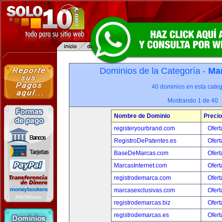
Dominios de la Categoría -
Mar
40 dominios en esta categ
Mostrando 1 de 40
Nombre de Dominio
Precio
registeryourbrand.com
Ofert
RegistroDePatentes.es
Ofert
BaseDeMarcas.com
Ofert
MarcasInternet.com
Ofert
registrodemarca.com
Ofert
marcasexclusivas.com
Ofert
registrodemarcas.biz
Ofert
registrodemarcas.es
Ofert