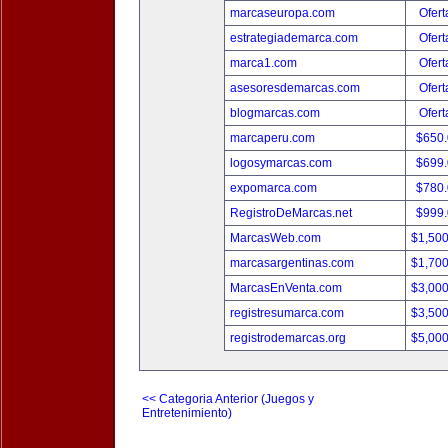
marcaseuropa.com
Ofert
estrategiademarca.com
Ofert
marca1.com
Ofert
asesoresdemarcas.com
Ofert
blogmarcas.com
Ofert
marcaperu.com
$650
logosymarcas.com
$699
expomarca.com
$780
RegistroDeMarcas.net
$999
MarcasWeb.com
$1,50
marcasargentinas.com
$1,70
MarcasEnVenta.com
$3,00
registresumarca.com
$3,50
registrodemarcas.org
$5,00
<< Categoria Anterior (Juegos y
Entretenimiento)