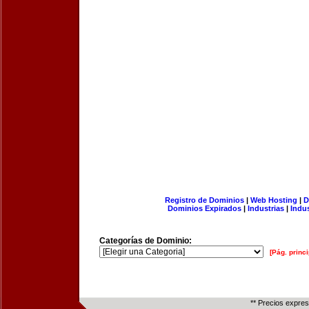
Registro de Dominios
|
Web Hosting
|
D
Dominios Expirados
|
Industrias
|
Indu
Categorías de Dominio:
[Pág. princi
** Precios expre