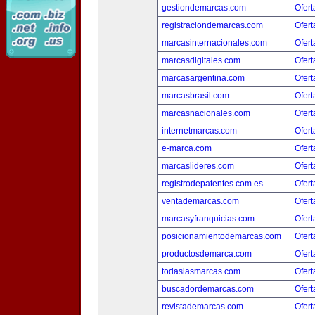
gestiondemarcas.com
Ofert
registraciondemarcas.com
Ofert
marcasinternacionales.com
Ofert
marcasdigitales.com
Ofert
marcasargentina.com
Ofert
marcasbrasil.com
Ofert
marcasnacionales.com
Ofert
internetmarcas.com
Ofert
e-marca.com
Ofert
marcaslideres.com
Ofert
registrodepatentes.com.es
Ofert
ventademarcas.com
Ofert
marcasyfranquicias.com
Ofert
posicionamientodemarcas.com
Ofert
productosdemarca.com
Ofert
todaslasmarcas.com
Ofert
buscadordemarcas.com
Ofert
revistademarcas.com
Ofert