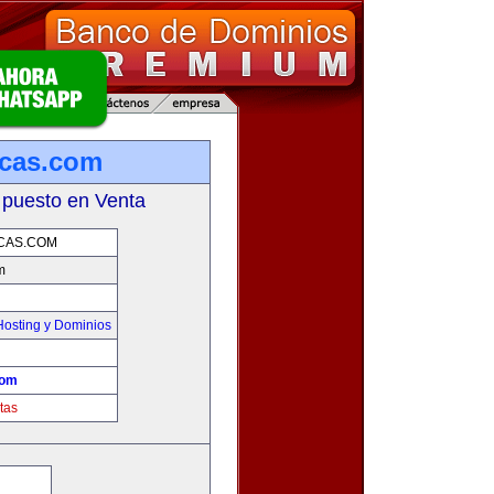
rcas.com
 puesto en Venta
CAS.COM
m
osting y Dominios
com
tas