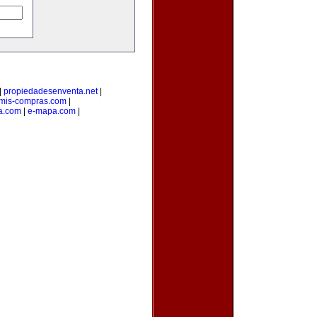
|
propiedadesenventa.net
|
mis-compras.com
|
a.com
|
e-mapa.com
|