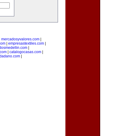
|
mercadosyvalores.com
|
.com
|
empresastextiles.com
|
adosmedellin.com
|
.com
|
catalogocasas.com
|
udadano.com
|