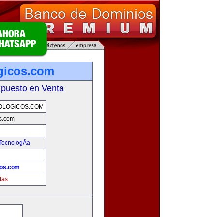
gicos.com
 puesto en Venta
OLOGICOS.COM
os.com
TecnologÃ­a
cos.com
tas